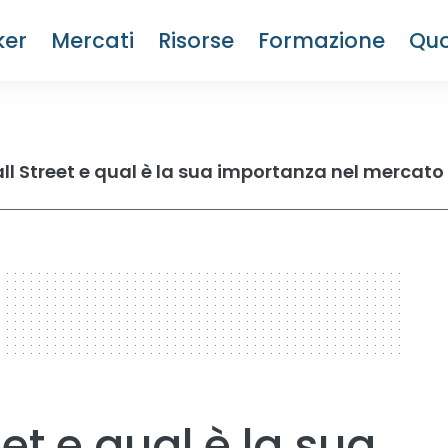
ker
Mercati
Risorse
Formazione
Quo
ll Street e qual è la sua importanza nel mercato
et e qual è la sua