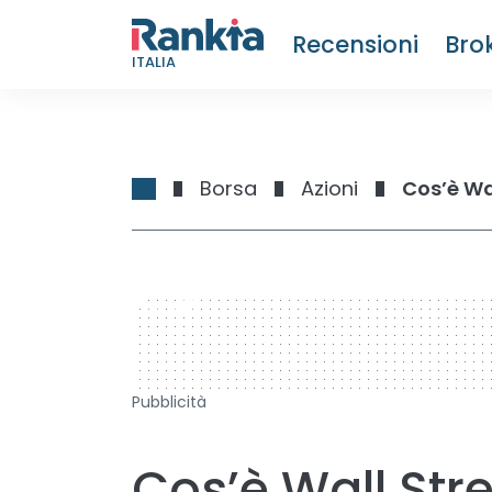
Recensioni
Bro
ITALIA
Borsa
Azioni
Cos’è Wa
728 x 90
Pubblicità
Cos’è Wall Stre