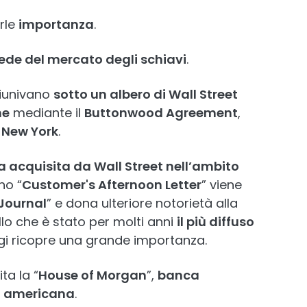
rle
importanza
.
sede del mercato degli schiavi
.
riunivano
sotto un albero di Wall Street
ne
mediante il
Buttonwood Agreement
,
 New York
.
a acquisita da Wall Street nell’ambito
ano “
Customer's Afternoon Letter
” viene
 Journal
” e dona ulteriore notorietà alla
llo che è stato per molti anni
il più diffuso
ggi ricopre una grande importanza.
ta la “
House of Morgan
”,
banca
a americana
.