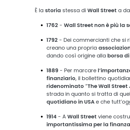
È la
storia
stessa di
Wall Street
a da
1762
-
Wall Street non è più la 
1792
- Dei commercianti che si 
creano una propria
associazio
dando così origine alla
borsa di
1889
- Per marcare
l’importanz
finanziario
, il bollettino quotidi
ridenominato
“
The Wall Street
strada in quanto si tratta di que
quotidiano in USA
e che tutt’o
1914
- A
Wall Street
viene costrui
importantissima per la finanz