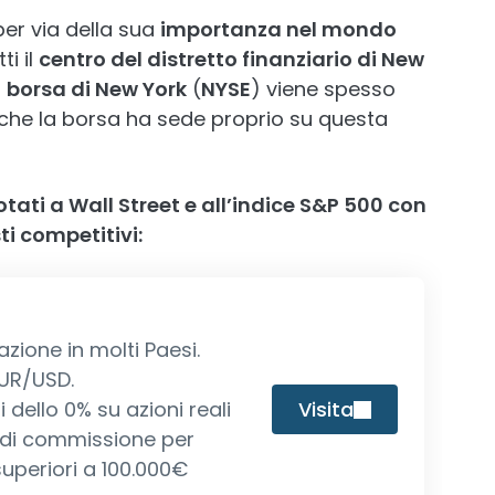
per via della sua
importanza nel mondo
ti il
centro del distretto finanziario di New
a
borsa di New York
(
NYSE
) viene spesso
che la borsa ha sede proprio su questa
otati a Wall Street e all’indice S&P 500 con
ti competitivi:
ione in molti Paesi.
EUR/USD.
dello 0% su azioni reali
Visita
 di commissione per
superiori a 100.000€