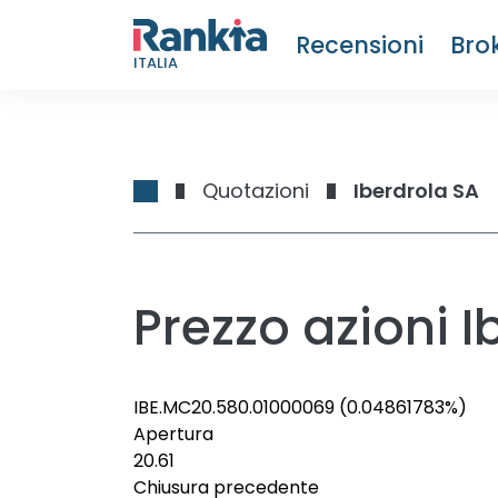
Recensioni
Bro
ITALIA
Quotazioni
Iberdrola SA
Prezzo azioni I
IBE.MC
20.58
0.01000069
(0.04861783%)
Apertura
20.61
Chiusura precedente