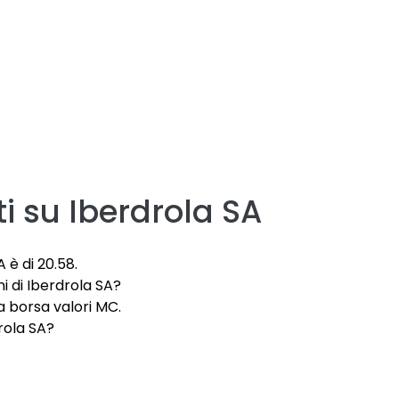
i su
Iberdrola SA
A è di 20.58.
i di Iberdrola SA?
a borsa valori MC.
drola SA?