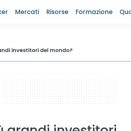
ker
Mercati
Risorse
Formazione
Quo
randi investitori del mondo?
ù grandi investitori