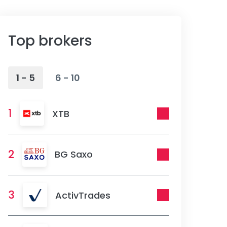
Top brokers
1 - 5
6 - 10
1
XTB
2
BG Saxo
3
ActivTrades