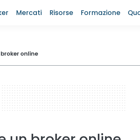
ker
Mercati
Risorse
Formazione
Quo
broker online
 un broker online