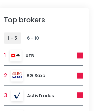
Top brokers
1 - 5
6 - 10
1
XTB
2
BG Saxo
3
ActivTrades