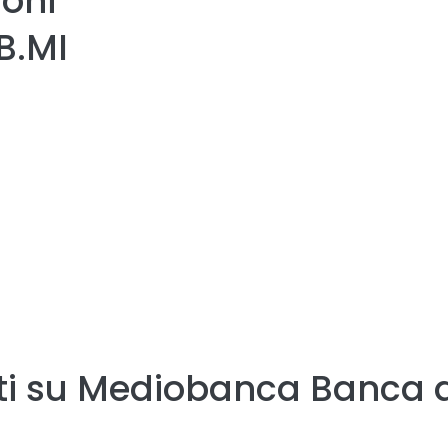
ioni
B.MI
i su
Mediobanca Banca d