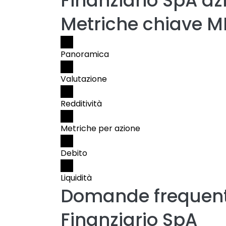
Finanziario SpA az
Metriche chiave M
Panoramica
Valutazione
Redditività
Metriche per azione
Debito
Liquidità
Domande frequent
Finanziario SpA