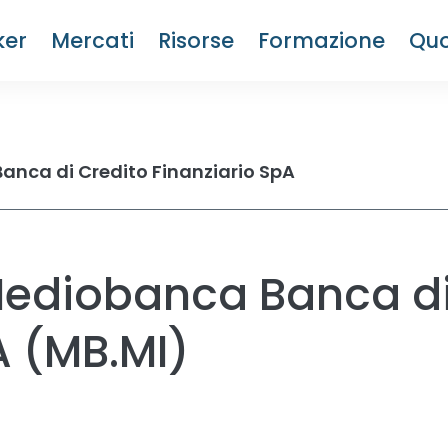
ker
Mercati
Risorse
Formazione
Quo
nca di Credito Finanziario SpA
Mediobanca Banca di
A (MB.MI)