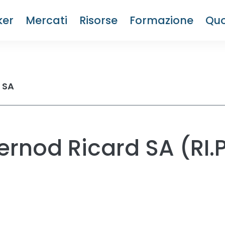
ker
Mercati
Risorse
Formazione
Quo
 SA
Pernod Ricard SA (RI.