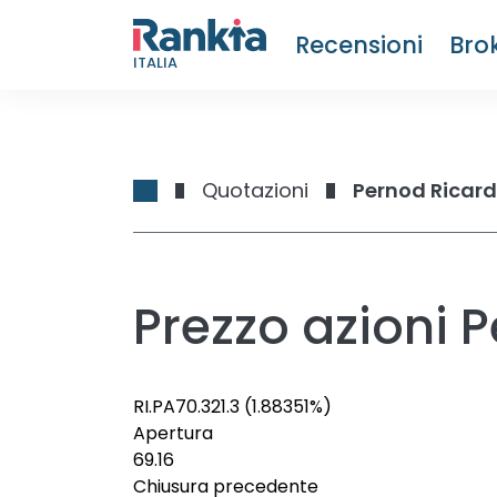
Recensioni
Bro
ITALIA
Quotazioni
Pernod Ricard
Prezzo azioni 
RI.PA
70.32
1.3
(1.88351%)
Apertura
69.16
Chiusura precedente