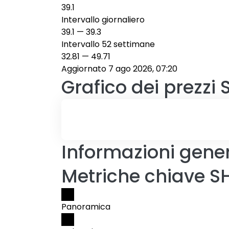
39.1
Intervallo giornaliero
39.1
—
39.3
Intervallo 52 settimane
32.81
—
49.71
Aggiornato 7 ago 2026, 07:20
Grafico dei prezzi
Informazioni gener
Metriche chiave S
Panoramica