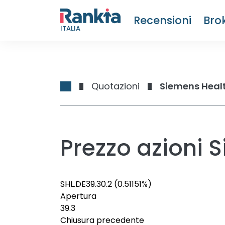
Recensioni
Bro
ITALIA
Quotazioni
Siemens Heal
Prezzo azioni 
SHL.DE
39.3
0.2
(0.51151%)
Apertura
39.3
Chiusura precedente