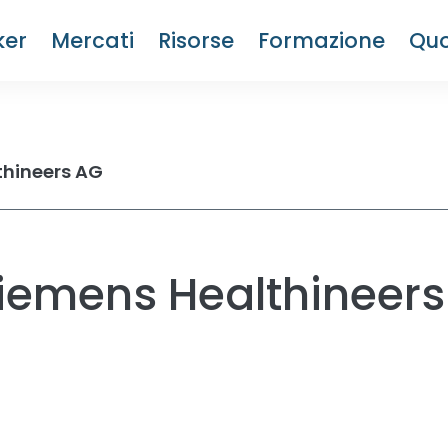
ker
Mercati
Risorse
Formazione
Quo
thineers AG
Siemens Healthineers