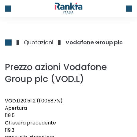
ITALIA
Quotazioni
Vodafone Group plc
Prezzo azioni Vodafone
Group plc (VOD.L)
VOD.L
120.5
1.2
(1.00587%)
Apertura
119.5
Chiusura precedente
119.3