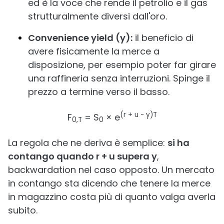
ed è la voce che rende il petrolio e il gas
strutturalmente diversi dall'oro.
Convenience yield (y):
il beneficio di
avere fisicamente la merce a
disposizione, per esempio poter far girare
una raffineria senza interruzioni. Spinge il
prezzo a termine verso il basso.
(r + u - y)T
F
= S
× e
0,T
0
La regola che ne deriva è semplice:
si ha
contango quando r + u supera y
,
backwardation nel caso opposto. Un mercato
in contango sta dicendo che tenere la merce
in magazzino costa più di quanto valga averla
subito.