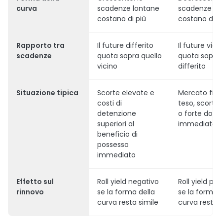
curva
scadenze lontane
scadenze lo
costano di più
costano di
Rapporto tra
Il future differito
Il future vici
scadenze
quota sopra quello
quota sopra
vicino
differito
Situazione tipica
Scorte elevate e
Mercato fisi
costi di
teso, scorte
detenzione
o forte do
superiori al
immediata
beneficio di
possesso
immediato
Effetto sul
Roll yield negativo
Roll yield pos
rinnovo
se la forma della
se la forma 
curva resta simile
curva resta 