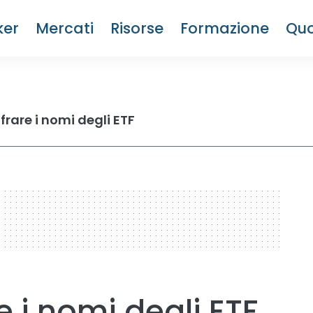
ker
Mercati
Risorse
Formazione
Quo
rare i nomi degli ETF
 i nomi degli ETF