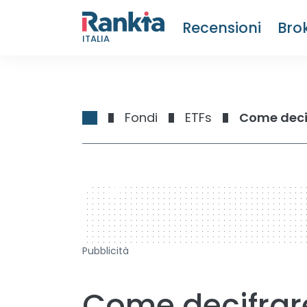
Recensioni
Bro
ITALIA
Fondi
ETFs
Come decif
728 x 90
Pubblicità
Come decifrare