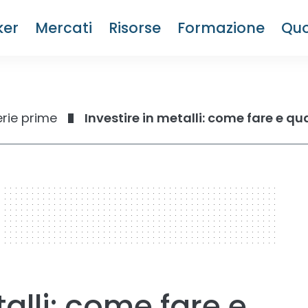
ker
Mercati
Risorse
Formazione
Quo
rie prime
Investire in metalli: come fare e qua
talli: come fare e