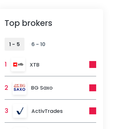
Top brokers
1 - 5
6 - 10
1
XTB
2
BG Saxo
3
ActivTrades