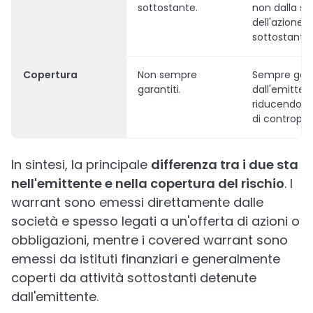
sottostante.
non dalla so
dell'azione
sottostante.
Copertura
Non sempre
Sempre gara
garantiti.
dall'emitten
riducendo il 
di contropar
In sintesi, la principale
differenza tra i due sta
nell'emittente e nella copertura del rischio
. I
warrant sono emessi direttamente dalle
società e spesso legati a un'offerta di azioni o
obbligazioni, mentre i covered warrant sono
emessi da istituti finanziari e generalmente
coperti da attività sottostanti detenute
dall'emittente.