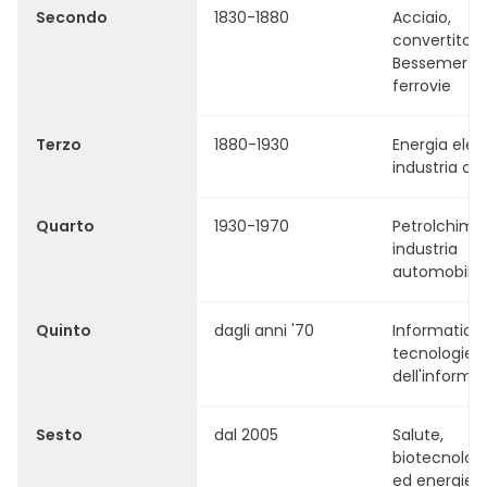
Secondo
1830-1880
Acciaio,
convertitore
Bessemer e
ferrovie
Terzo
1880-1930
Energia elett
industria ch
Quarto
1930-1970
Petrolchimi
industria
automobilis
Quinto
dagli anni '70
Informatica
tecnologie
dell'informa
Sesto
dal 2005
Salute,
biotecnologi
ed energie