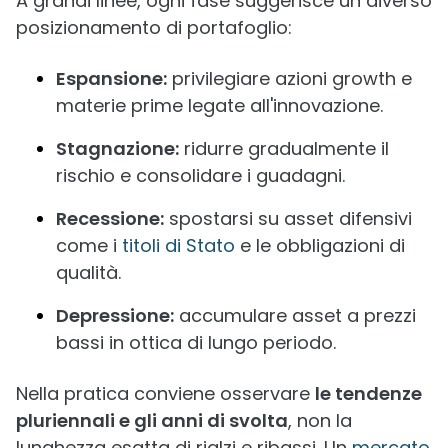
A grandi linee, ogni fase suggerisce un diverso
posizionamento di portafoglio:
Espansione:
privilegiare azioni growth e
materie prime legate all'innovazione.
Stagnazione:
ridurre gradualmente il
rischio e consolidare i guadagni.
Recessione:
spostarsi su asset difensivi
come i
titoli di Stato
e le obbligazioni di
qualità.
Depressione:
accumulare asset a prezzi
bassi in ottica di lungo periodo.
Nella pratica conviene osservare
le tendenze
pluriennali e gli anni di svolta
, non la
lunghezza esatta di rialzi e ribassi. Un
mercato