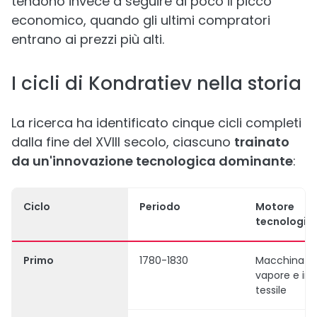
tendono invece a seguire di poco il picco
economico, quando gli ultimi compratori
entrano ai prezzi più alti.
I cicli di Kondratiev nella storia
La ricerca ha identificato cinque cicli completi
dalla fine del XVIII secolo, ciascuno
trainato
da un'innovazione tecnologica dominante
:
Ciclo
Periodo
Motore
tecnologic
Primo
1780-1830
Macchina a
vapore e ind
tessile