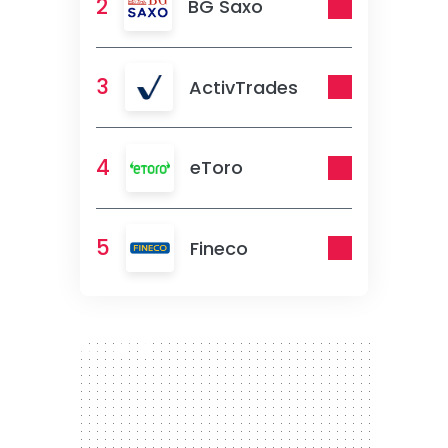
2
BG Saxo
3
ActivTrades
4
eToro
5
Fineco
300 x 250