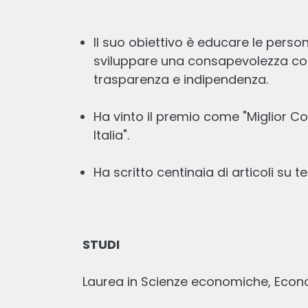
Il suo obiettivo è educare le perso
sviluppare una consapevolezza con
trasparenza e indipendenza.
Ha vinto il premio come "Miglior C
Italia".
Ha scritto centinaia di articoli su te
BTP 2072 opinioni, quotazione e
come investire
Scritto
STUDI
26 DIC, 2025
13
min
lettura
Laurea in Scienze economiche, Ec