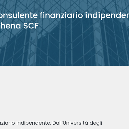
nsulente finanziario indipenden
thena SCF
iario indipendente. Dall’Università degli