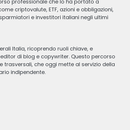
orso professionale che lo ha portato a
vide
 come criptovalute, ETF, azioni e obbligazioni,
armiatori e investitori italiani negli ultimi
li Italia, ricoprendo ruoli chiave, e
ditor di blog e copywriter. Questo percorso
trasversali, che oggi mette al servizio della
i
PAC Bitcoin: cos’è, come funziona e
come impostare un piano di
accumulo su BTC
Scritto