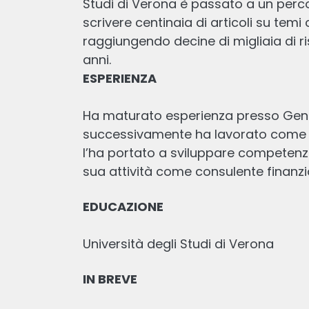
Studi di Verona è passato a un perc
Le ultime di
Da
scrivere centinaia di articoli su temi
raggiungendo decine di migliaia di risp
ESPERIENZA
Ha maturato esperienza presso Genera
successivamente ha lavorato come e
l’ha portato a sviluppare competenze 
EDUCAZIONE
Lazy Portfolio: Cosa Sono I Portafogl
Pigri E Come Costruirli Con ETF
Scritto
IN BREVE
31 GEN, 2026
11
min
lettura