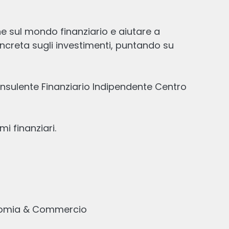
25 GEN, 2026
14
min
lettura
1
ne sul mondo finanziario e aiutare a
creta sugli investimenti, puntando su
onsulente Finanziario Indipendente Centro
mi finanziari.
Conviene investire in PIR? Vantaggi,
rischi e rendimenti
Scritto
10 GIU, 2026
8
min
lettura
1
onomia & Commercio