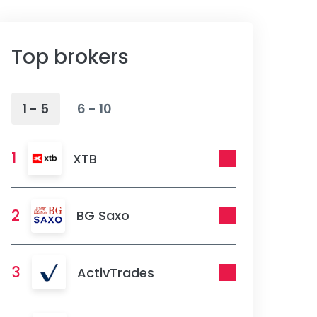
Top brokers
1 - 5
6 - 10
1
XTB
2
BG Saxo
3
ActivTrades