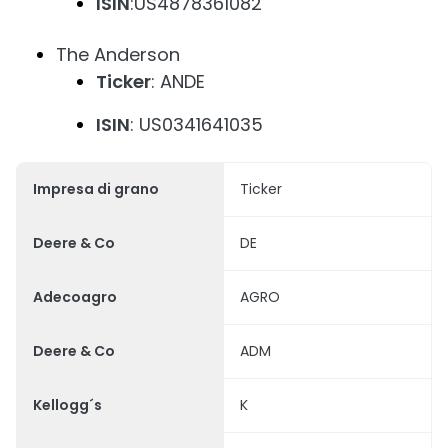
ISIN
:US4878361082
The Anderson
Ticker
: ANDE
ISIN
: US0341641035
Impresa di grano
Ticker
Deere & Co
DE
Adecoagro
AGRO
Deere & Co
ADM
Kellogg´s
K