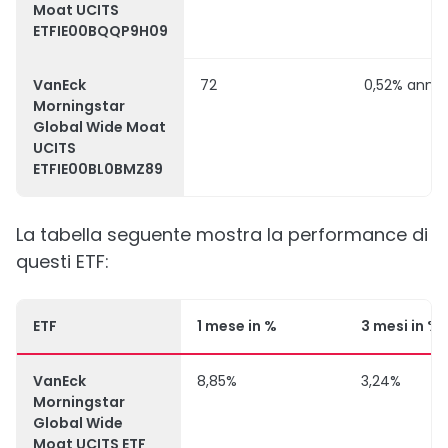
Moat UCITS
ETFIE00BQQP9H09
VanEck
72
0,52% annu
Morningstar
Global Wide Moat
UCITS
ETFIE00BL0BMZ89
La tabella seguente mostra la performance di
questi ETF:
ETF
1 mese in %
3 mesi in %
VanEck
8,85%
3,24%
Morningstar
Global Wide
Moat UCITS ETF