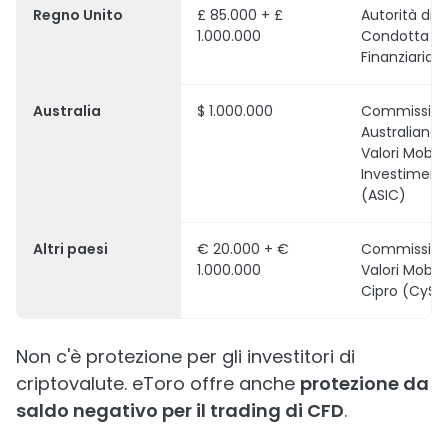
Regno Unito
£ 85.000 + £
Autorità di
1.000.000
Condotta
Finanziaria 
Australia
$ 1.000.000
Commissio
Australiana 
Valori Mobilia
Investimenti
(ASIC)
Altri paesi
€ 20.000 + €
Commissione
1.000.000
Valori Mobilia
Cipro (CySE
Non c'è protezione per gli investitori di
criptovalute. eToro offre anche
protezione da
saldo negativo per il trading di CFD
.