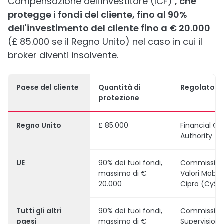
Compensazione dell'Investitore (ICF)
, che
protegge i fondi del cliente, fino al 90%
dell'investimento del cliente fino a € 20.000
(£ 85.000 se il Regno Unito) nel caso in cui il
broker diventi insolvente.
Paese del cliente
Quantità di
Regolatore
protezione
Regno Unito
£ 85.000
Financial C
Authority (
UE
90% dei tuoi fondi,
Commissione
massimo di €
Valori Mobilia
20.000
Cipro (CySE
Tutti gli altri
90% dei tuoi fondi,
Commission
paesi
massimo di €
Supervision