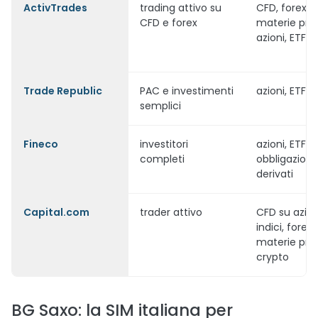
ActivTrades
trading attivo su
CFD, forex, in
CFD e forex
materie pri
azioni, ETF
Trade Republic
PAC e investimenti
azioni, ETF, 
semplici
Fineco
investitori
azioni, ETF,
completi
obbligazioni,
derivati
Capital.com
trader attivo
CFD su azion
indici, forex,
materie pri
crypto
BG Saxo: la SIM italiana per