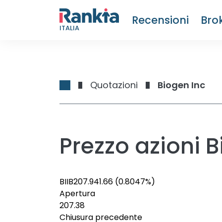
Recensioni
Bro
ITALIA
Quotazioni
Biogen Inc
Prezzo azioni B
BIIB
207.94
1.66
(0.8047%)
Apertura
207.38
Chiusura precedente