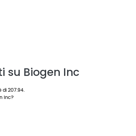
i su
Biogen Inc
è di 207.94.
en Inc?