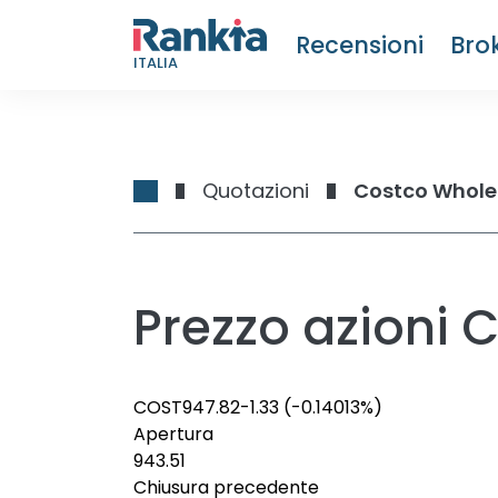
Recensioni
Bro
ITALIA
Quotazioni
Costco Whole
Prezzo azioni
COST
947.82
-1.33
(-0.14013%)
Apertura
943.51
Chiusura precedente