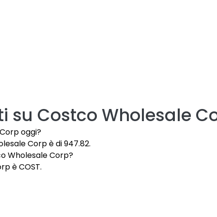
i su
Costco Wholesale C
 Corp oggi?
olesale Corp è di 947.82.
stco Wholesale Corp?
orp è COST.