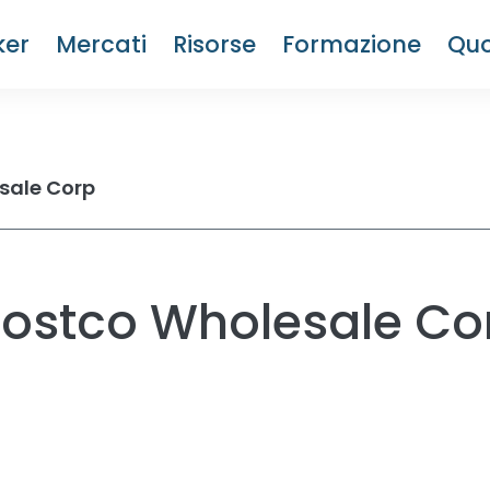
ker
Mercati
Risorse
Formazione
Quo
sale Corp
 Costco Wholesale C