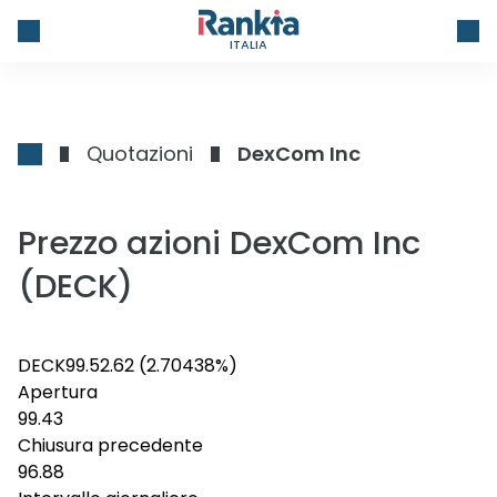
ITALIA
Quotazioni
DexCom Inc
Prezzo azioni DexCom Inc
(DECK)
DECK
99.5
2.62
(2.70438%)
Apertura
99.43
Chiusura precedente
96.88