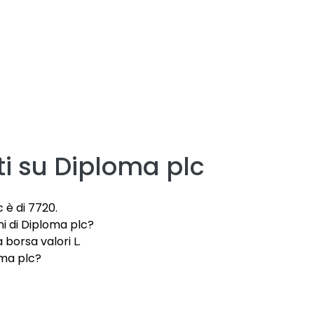
i su
Diploma plc
c è di 7720.
ni di Diploma plc?
 borsa valori L.
oma plc?