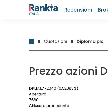
Recensioni
Bro
ITALIA
Quotazioni
Diploma plc
Prezzo azioni 
DPLM.L
7720
40
(0.52083%)
Apertura
7680
Chiusura precedente