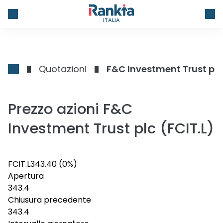
ITALIA
Quotazioni
F&C Investment Trust plc
Prezzo azioni F&C
Investment Trust plc (FCIT.L)
FCIT.L
343.4
0
(0%)
Apertura
343.4
Chiusura precedente
343.4