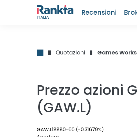
Recensioni
Bro
ITALIA
Quotazioni
Games Worksh
Prezzo azioni
(GAW.L)
GAW.L
18880
-60
(-0.31679%)
Apertura