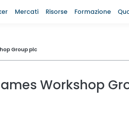
ker
Mercati
Risorse
Formazione
Quo
op Group plc
 Games Workshop Gro