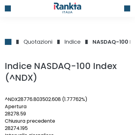
ITALIA
Quotazioni
Indice
NASDAQ-100 I
Indice NASDAQ-100 Index
(^NDX)
^NDX
28776.803
502.608
(1.77762%)
Apertura
28278.59
Chiusura precedente
28274.195