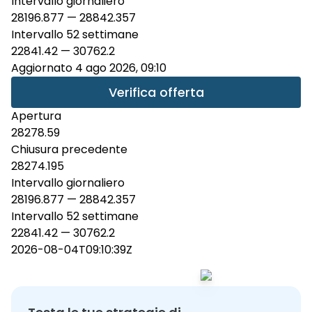
Intervallo giornaliero
28196.877
—
28842.357
Intervallo 52 settimane
22841.42
—
30762.2
Aggiornato 4 ago 2026, 09:10
Verifica offerta
Apertura
28278.59
Chiusura precedente
28274.195
Intervallo giornaliero
28196.877 — 28842.357
Intervallo 52 settimane
22841.42 — 30762.2
2026-08-04T09:10:39Z