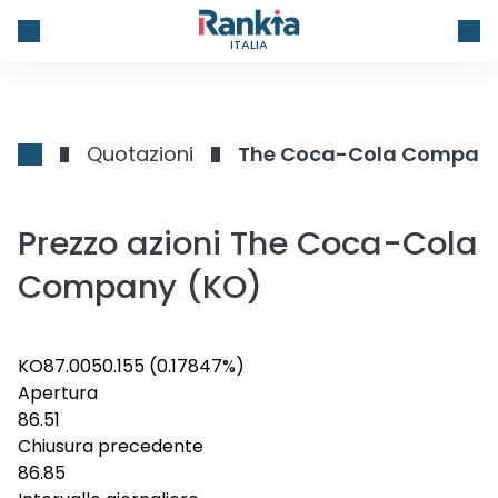
ITALIA
Quotazioni
The Coca-Cola Compan
Prezzo azioni The Coca-Cola
Company (KO)
KO
87.005
0.155
(0.17847%)
Apertura
86.51
Chiusura precedente
86.85