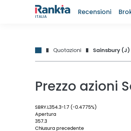
Recensioni
Bro
ITALIA
Quotazioni
Sainsbury (J)
Prezzo azioni S
SBRY.L
354.3
-1.7
(-0.4775%)
Apertura
357.3
Chiusura precedente