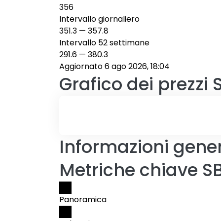
356
Intervallo giornaliero
351.3
—
357.8
Intervallo 52 settimane
291.6
—
380.3
Aggiornato 6 ago 2026, 18:04
Grafico dei prezzi
Informazioni gener
Metriche chiave S
Panoramica