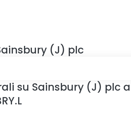
Sainsbury (J) plc
ali su Sainsbury (J) plc a
BRY.L