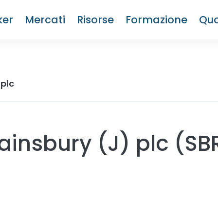
ker
Mercati
Risorse
Formazione
Quo
 plc
ainsbury (J) plc (SB