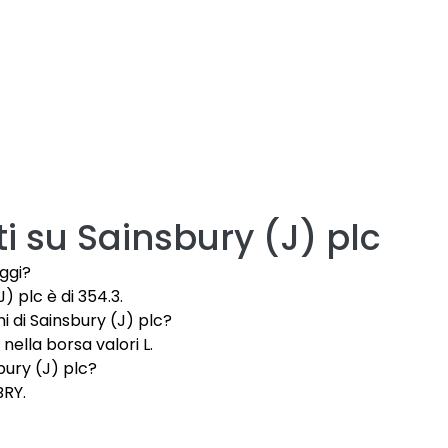
i su
Sainsbury (J) plc
oggi?
J) plc è di 354.3.
i di Sainsbury (J) plc?
nella borsa valori L.
sbury (J) plc?
BRY.