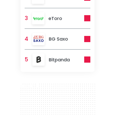
3
eToro
4
BG Saxo
5
Bitpanda
300 x 250