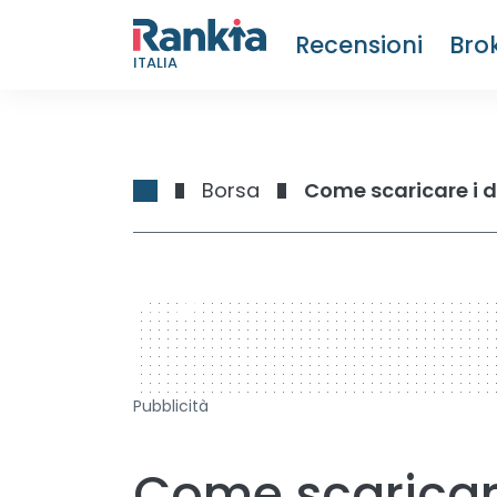
Recensioni
Bro
ITALIA
Borsa
Come scaricare i 
728 x 90
Pubblicità
Come scaricare