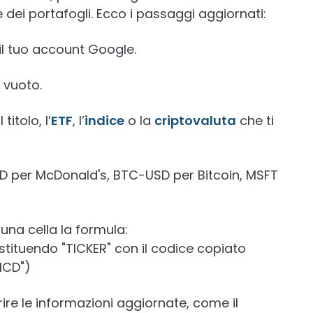
e dei portafogli. Ecco i passaggi aggiornati:
il tuo account Google.
 vuoto.
itolo, l’
ETF
, l’
indice
o la
criptovaluta
che ti
CD per McDonald's, BTC-USD per Bitcoin, MSFT
n una cella la formula:
ituendo "TICKER" con il codice copiato
MCD")
re le informazioni aggiornate, come il