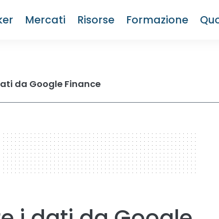
ker
Mercati
Risorse
Formazione
Quo
dati da Google Finance
 i dati da Google