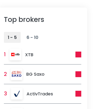
Top brokers
1 - 5
6 - 10
1
XTB
2
BG Saxo
3
ActivTrades