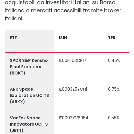
acquistabili da investitori italiani su Borsa
Italiana o mercati accessibili tramite broker
italiani.
ETF
ISIN
TER
SPDR S&P Kensho
IE00BF0BCP17
0,45%
Final Frontiers
(ROKT)
ARK Space
IE0003Z5YCH1
0,75%
Exploration UCITS
(ARKX)
VanEck Space
IE0002YV6954
0,55%
Innovators UCITS
(JETT)