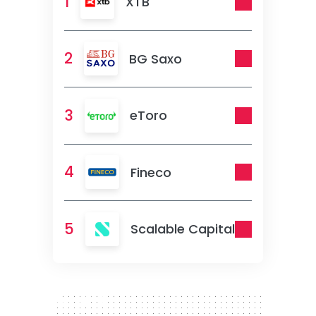
1
XTB
2
BG Saxo
3
eToro
4
Fineco
5
Scalable Capital
300 x 250