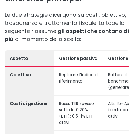
Le due strategie divergono su costi, obiettivo,
trasparenza e trattamento fiscale. La tabella
seguente riassume
gli aspetti che contano di
più
al momento della scelta:
Aspetto
Gestione passiva
Gestione at
Obiettivo
Replicare l'indice di
Battere il
riferimento
benchmark
(generare a
Costi di gestione
Bassi: TER spesso
Alti: 1,5–2,5% 
sotto lo 0,20%
fondi comun
(ETF); 0,5–1% ETF
attivi
attivi