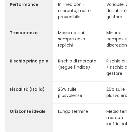
Performance
In linea con il
Variabile, d
mercato, molto
dall'abilità d
prevedibile
gestore
Trasparenza
Massima: sai
Minore:
sempre cosa
composizion
replichi
discrezional
Rischio principale
Rischio di mercato
Rischio di m
(segue l'indice)
+ rischio del
gestore
Fiscalità (Italia)
26% sulle
26% sulle
plusvalenze
plusvalenze
Orizzonte ideale
Lungo termine
Medio termi
mercati
inefficienti