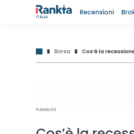
Recensioni
Bro
ITALIA
Borsa
Cos’è la recessio
728 x 90
Pubblicità
Cos’è la rece