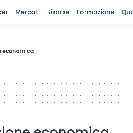
ker
Mercati
Risorse
Formazione
Quo
ne economica
ssione economica