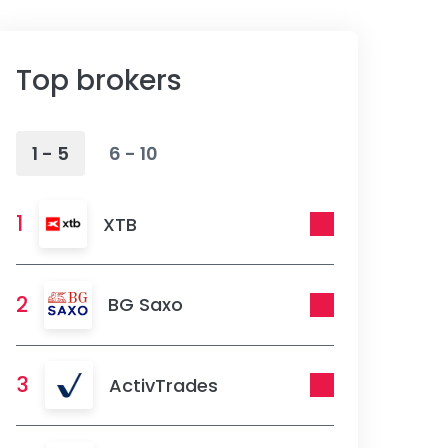
Top brokers
1 - 5
6 - 10
1
XTB
2
BG Saxo
3
ActivTrades