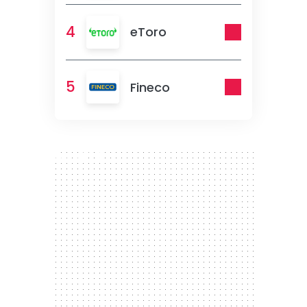
4
eToro
5
Fineco
300 x 250