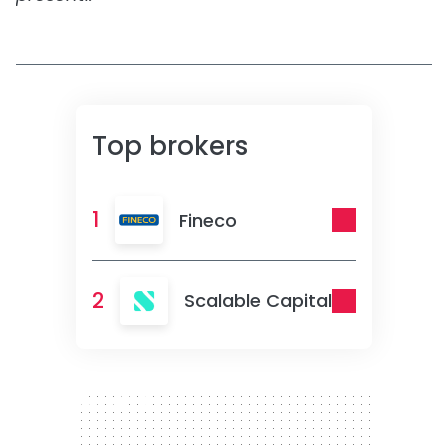
Top brokers
1
Fineco
2
Scalable Capital
300 x 250