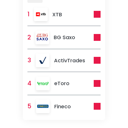
1
XTB
2
BG Saxo
3
ActivTrades
4
eToro
5
Fineco