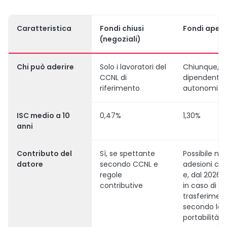
Caratteristica
Fondi chiusi
Fondi apert
(negoziali)
Chi può aderire
Solo i lavoratori del
Chiunque,
CCNL di
dipendenti 
riferimento
autonomi
ISC medio a 10
0,47%
1,30%
anni
Contributo del
Sì, se spettante
Possibile nel
datore
secondo CCNL e
adesioni coll
regole
e, dal 2026,
contributive
in caso di
trasferimen
secondo la 
portabilità