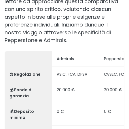
lettore ad approcciare questa comparativa
con uno spirito critico, valutando ciascun
aspetto in base alle proprie esigenze e
preferenze individuali. Iniziamo dunque il
nostro viaggio attraverso le specificità di
Pepperstone e Admirals.
Admirals
Pepperston
⚖️
Regolazione
ASIC, FCA, DFSA
CySEC, FCA,
💰
Fondo di
20.000 €
20.000 €
garanzia
💰
Deposito
0 €
0 €
minimo