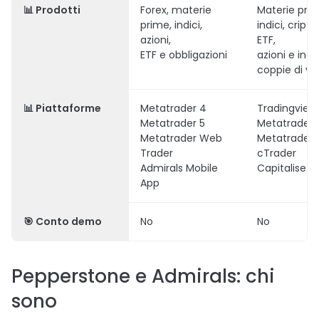
📊
Prodotti
Forex, materie
Materie prim
prime, indici,
indici, cript
azioni,
ETF,
ETF e obbligazioni
azioni e indic
coppie di va
📊
Piattaforme
Metatrader 4
Tradingview
Metatrader 5
Metatrader 
Metatrader Web
Metatrader 
Trader
cTrader
Admirals Mobile
Capitalise.ia
App
🎯
Conto demo
No
No
Pepperstone e Admirals: chi
sono