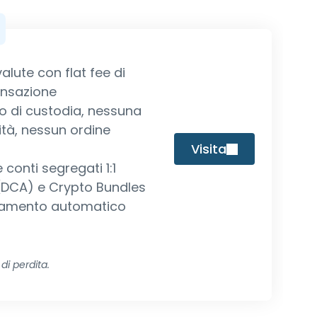
alute con flat fee di
ansazione
o di custodia, nessuna
vità, nessun ordine
Visita
 conti segregati 1:1
 (DCA) e Crypto Bundles
ciamento automatico
di perdita.