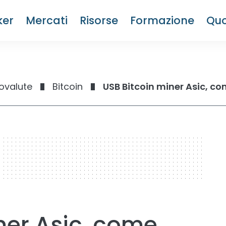
ker
Mercati
Risorse
Formazione
Quo
ovalute
Bitcoin
USB Bitcoin miner Asic, c
ner Asic, come