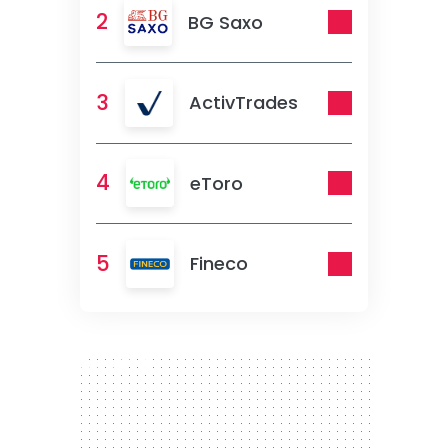
2
BG Saxo
3
ActivTrades
4
eToro
5
Fineco
300 x 250