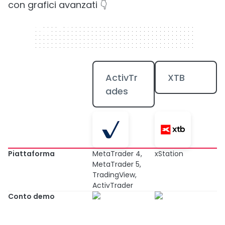
con grafici avanzati 👇
320 x 50
ActivTr
XTB
ades
Piattaforma
MetaTrader 4,
xStation
MetaTrader 5,
TradingView,
ActivTrader
Conto demo