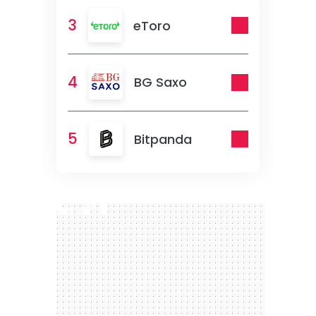
3
eToro
4
BG Saxo
5
Bitpanda
300 x 250