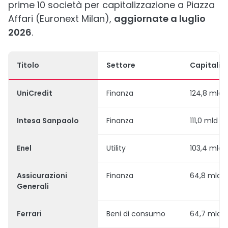
prime 10 società per capitalizzazione a Piazza
Affari (Euronext Milan),
aggiornate a luglio
2026
.
Titolo
Settore
Capitaliz
UniCredit
Finanza
124,8 mld 
Intesa Sanpaolo
Finanza
111,0 mld €
Enel
Utility
103,4 mld 
Assicurazioni
Finanza
64,8 mld 
Generali
Ferrari
Beni di consumo
64,7 mld 