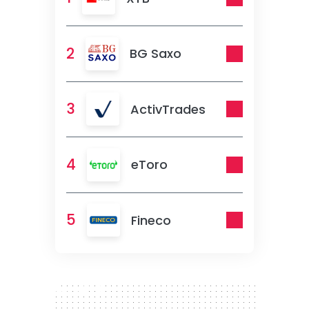
2
BG Saxo
3
ActivTrades
4
eToro
5
Fineco
300 x 250