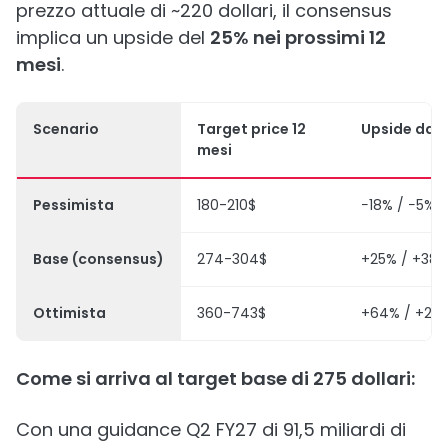
prezzo attuale di ~220 dollari, il consensus
implica un upside del
25% nei prossimi 12
mesi
.
Scenario
Target price 12
Upside da 
mesi
Pessimista
180-210$
−18% / −5%
Base (consensus)
274-304$
+25% / +38
Ottimista
360-743$
+64% / +23
Come si arriva al target base di 275 dollari:
Con una guidance Q2 FY27 di 91,5 miliardi di