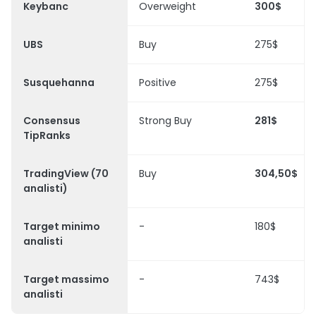
Keybanc
Overweight
300$
UBS
Buy
275$
Susquehanna
Positive
275$
Consensus
Strong Buy
281$
TipRanks
TradingView (70
Buy
304,50$
analisti)
Target minimo
-
180$
analisti
Target massimo
-
743$
analisti