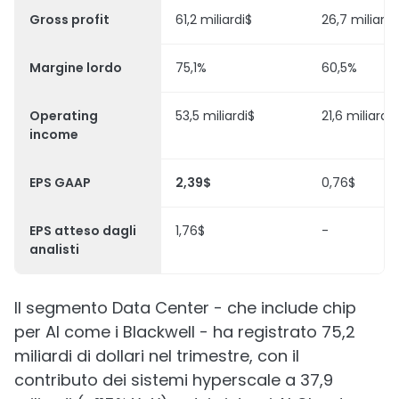
Gross profit
61,2 miliardi$
26,7 miliardi
Margine lordo
75,1%
60,5%
Operating
53,5 miliardi$
21,6 miliardi$
income
EPS GAAP
2,39$
0,76$
EPS atteso dagli
1,76$
-
analisti
Il segmento Data Center - che include chip
per AI come i Blackwell - ha registrato 75,2
miliardi di dollari nel trimestre, con il
contributo dei sistemi hyperscale a 37,9