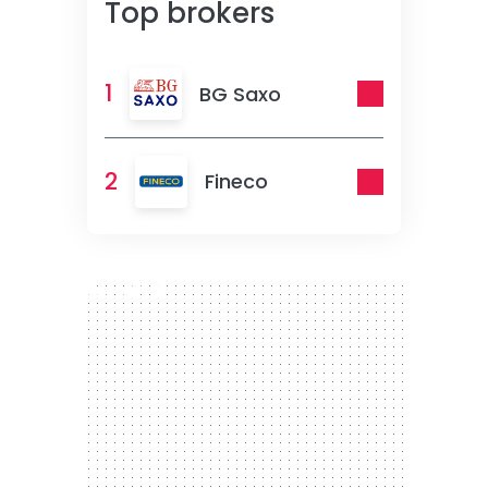
Top brokers
1
BG Saxo
2
Fineco
300 x 250