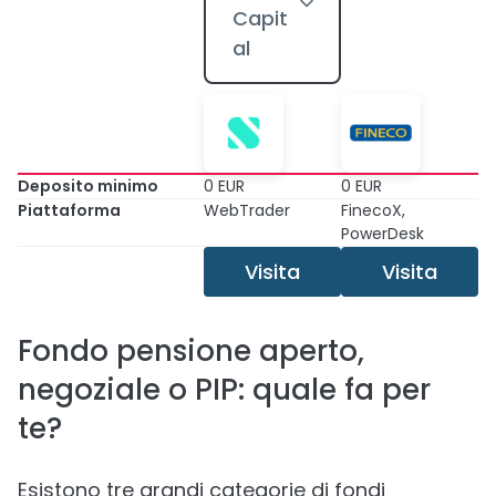
Capit
al
Deposito minimo
0 EUR
0 EUR
Piattaforma
WebTrader
FinecoX,
PowerDesk
Visita
Visita
Fondo pensione aperto,
negoziale o PIP: quale fa per
te?
Esistono tre grandi categorie di fondi