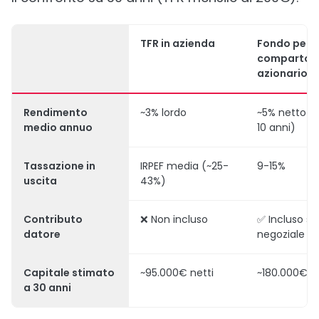
TFR in azienda
Fondo pens
comparto
azionario
Rendimento
~3% lordo
~5% netto (s
medio annuo
10 anni)
Tassazione in
IRPEF media (~25-
9-15%
uscita
43%)
Contributo
❌ Non incluso
✅ Incluso s
datore
negoziale
Capitale stimato
~95.000€ netti
~180.000€+ 
a 30 anni