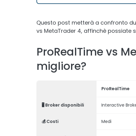
Questo post metterà a confronto du
vs MetaTrader 4, affinchè possiate sc
ProRealTime vs Met
migliore?
ProRealTime
🖥️ Broker disponibili
Interactive Brok
💰 Costi
Medi