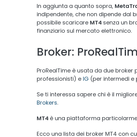
In aggiunta a quanto sopra,
MetaTr
indipendente, che non dipende dal bro
possibile scaricare
MT4
senza un bro
finanziario sul mercato elettronico.
Broker: ProRealTi
ProRealTime è usata da due broker pr
professionisti) e
IG
(per intermedi e p
Se ti interessa sapere chi è il migliore
Brokers
.
MT4
è una piattaforma particolarment
Ecco una lista dei broker MT4 con cui