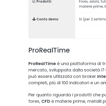
📈 Prodotti
Forex, azioni, fu
materie prime, 
🕹️ Conto demo
Sì (per 2 settim
ProRealTime
ProRealTime
è una piattaforma di tra
mercato, sviluppata dalla società
IT
può essere utilizzata con broker
Inte
completi, più di 100 indicatori e un 
Per quanto riguarda i prodotti che pu
forex,
CFD
e materie prime, metalli pr