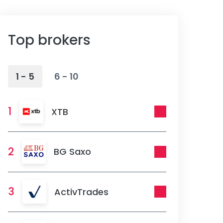
Top brokers
1 - 5
6 - 10
1
XTB
2
BG Saxo
3
ActivTrades