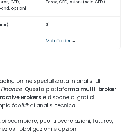
tures, CFD,
Forex, CFD, azioni (solo CFD)
bond, opzioni
ane)
Sì
MetaTrader
→
ding online specializzata in analisi di
-Finance
. Questa piattaforma
multi-broker
ractive Brokers
e dispone di grafici
ampio
toolkit
di analisi tecnica.
oi scambiare, puoi trovare azioni, futures,
eziosi, obbligazioni e opzioni.