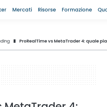
ker
Mercati
Risorse
Formazione
Quo
ading
ProRealTime vs MetaTrader 4: quale pia
 MetaTrader 4: