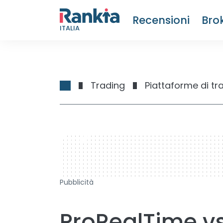
Recensioni
Bro
ITALIA
Trading
Piattaforme di tr
728 x 90
Pubblicità
ProRealTime vs