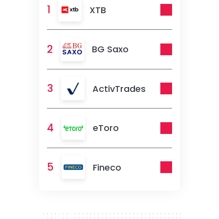
1
XTB
2
BG Saxo
3
ActivTrades
4
eToro
5
Fineco
300 x 250