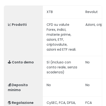
XTB
Revolut
📈 Prodotti
CFD su valute
Azioni, cript
Forex, indici,
materie prime,
azioni, ETF,
criptovalute,
azioni ed ETF reali.
🕹️ Conto demo
Sì (incluso con
No
conto reale, senza
scadenza)
💰 Deposito
No
No
minimo
🌎 Regolazione
CySEC, FCA, DFSA,
FCA