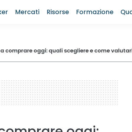
ker
Mercati
Risorse
Formazione
Quo
da comprare oggi: quali scegliere e come valutarl
 comprare oggi: