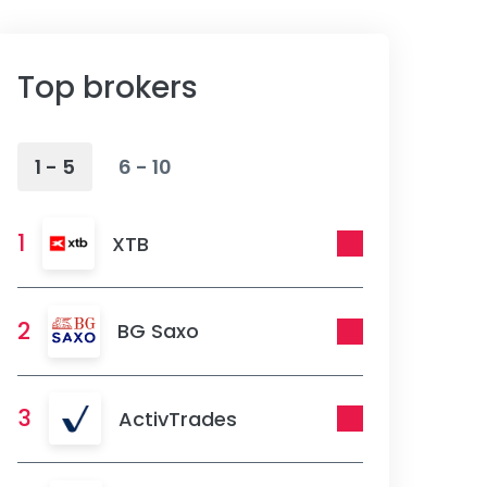
Top brokers
1 - 5
6 - 10
1
XTB
2
BG Saxo
3
ActivTrades