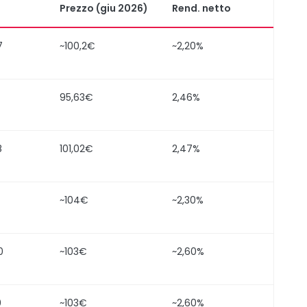
Prezzo (giu 2026)
Rend. netto
7
~100,2€
~2,20%
95,63€
2,46%
8
101,02€
2,47%
~104€
~2,30%
0
~103€
~2,60%
0
~103€
~2,60%