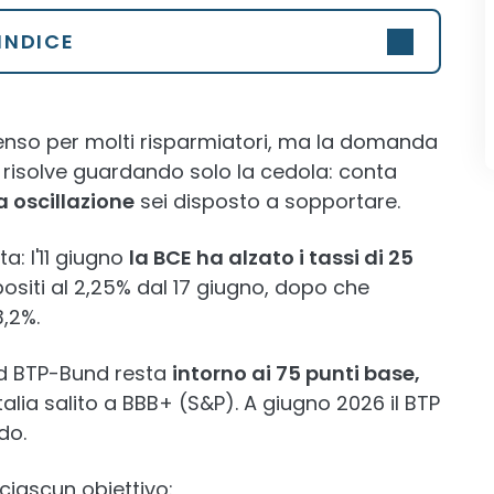
INDICE
enso per molti risparmiatori, ma la domanda
 risolve guardando solo la cedola: conta
a oscillazione
sei disposto a sopportare.
a: l'11 giugno
la BCE ha alzato i tassi di 25
positi al 2,25% dal 17 giugno, dopo che
3,2%.
ead BTP-Bund resta
intorno ai 75 punti base,
l'Italia salito a BBB+ (S&P). A giugno 2026 il BTP
do.
ciascun obiettivo: