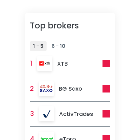
Top brokers
1 - 5
6 - 10
1
XTB
2
BG Saxo
3
ActivTrades
4
eToro